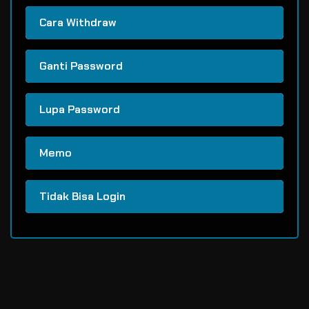
Cara Withdraw
Ganti Password
Lupa Password
Memo
Tidak Bisa Login